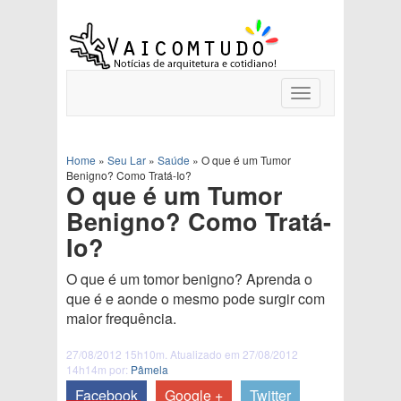
Toggle
navigation
Home
»
Seu Lar
»
Saúde
»
O que é um Tumor
Benigno? Como Tratá-Io?
O que é um Tumor
Benigno? Como Tratá-
Io?
O que é um tomor benigno? Aprenda o
que é e aonde o mesmo pode surgir com
maior frequência.
27/08/2012 15h10m. Atualizado em 27/08/2012
14h14m por:
Pâmela
Facebook
Google +
Twitter