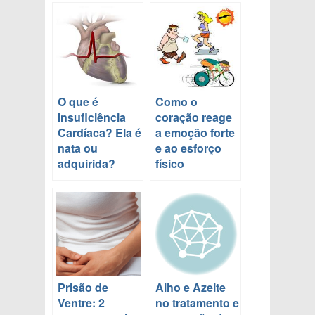
O que é
Como o
Insuficiência
coração reage
Cardíaca? Ela é
a emoção forte
nata ou
e ao esforço
adquirida?
físico
Prisão de
Alho e Azeite
Ventre: 2
no tratamento e