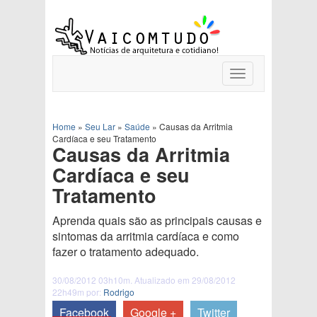
Toggle
navigation
Home
»
Seu Lar
»
Saúde
»
Causas da Arritmia
Cardíaca e seu Tratamento
Causas da Arritmia
Cardíaca e seu
Tratamento
Aprenda quais são as principais causas e
sintomas da arritmia cardíaca e como
fazer o tratamento adequado.
30/08/2012 03h10m. Atualizado em 29/08/2012
22h49m por:
Rodrigo
Facebook
Google +
Twitter