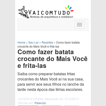
Toggle
navigation
Home
»
Seu Lar
»
Receitas
»
Como fazer batata
crocante do Mais Você e frita-las
Como fazer batata
crocante do Mais Você
e frita-las
Saiba como preparar batatas fritas
crocantes do Mais Você aí na sua casa,
para servir aos seus filhos no lanche da
tarde nesta época das férias escolares.
13/12/2013 07h33m. Atualizado em 13/12/2013
10h19m por:
Palancio