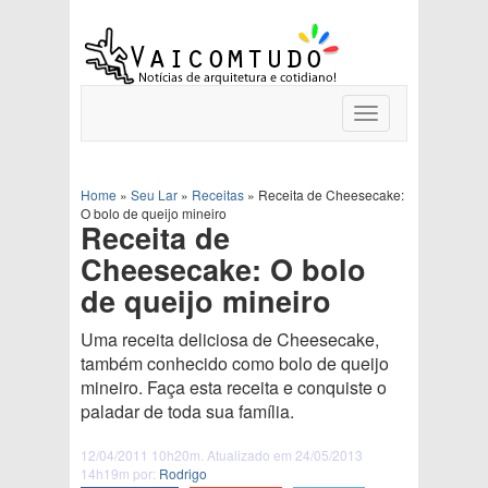
Toggle
navigation
Home
»
Seu Lar
»
Receitas
»
Receita de Cheesecake:
O bolo de queijo mineiro
Receita de
Cheesecake: O bolo
de queijo mineiro
Uma receita deliciosa de Cheesecake,
também conhecido como bolo de queijo
mineiro. Faça esta receita e conquiste o
paladar de toda sua família.
12/04/2011 10h20m. Atualizado em 24/05/2013
14h19m por:
Rodrigo