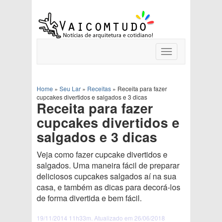
Toggle
navigation
Home
»
Seu Lar
»
Receitas
»
Receita para fazer
cupcakes divertidos e salgados e 3 dicas
Receita para fazer
cupcakes divertidos e
salgados e 3 dicas
Veja como fazer cupcake divertidos e
salgados. Uma maneira fácil de preparar
deliciosos cupcakes salgados aí na sua
casa, e também as dicas para decorá-los
de forma divertida e bem fácil.
19/11/2014 11h33m. Atualizado em 26/06/2018