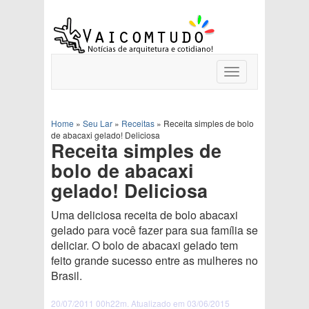
Toggle
navigation
Home
»
Seu Lar
»
Receitas
»
Receita simples de bolo
de abacaxi gelado! Deliciosa
Receita simples de
bolo de abacaxi
gelado! Deliciosa
Uma deliciosa receita de bolo abacaxi
gelado para você fazer para sua família se
deliciar. O bolo de abacaxi gelado tem
feito grande sucesso entre as mulheres no
Brasil.
20/07/2011 00h22m. Atualizado em 03/06/2015