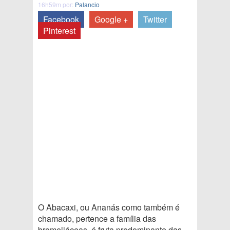
16h59m por:
Palancio
Facebook
Google +
Twitter
Pinterest
O Abacaxi, ou Ananás como também é
chamado, pertence a família das
bromeliáceas, é fruta predominante das